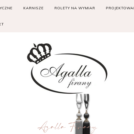
RYCZNE
KARNISZE
ROLETY NA WYMIAR
PROJEKTOWAN
KT
Agalla Firany