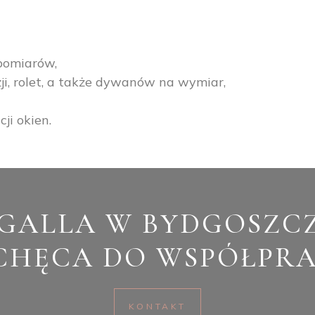
pomiarów,
uzji, rolet, a także dywanów na wymiar,
ji okien.
GALLA W BYDGOSZC
CHĘCA DO WSPÓŁPRA
KONTAKT