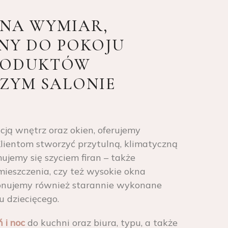
 NA WYMIAR,
ONY DO POKOJU
PRODUKTÓW
SZYM SALONIE
cją wnętrz oraz okien, oferujemy
lientom stworzyć przytulną, klimatyczną
ujemy się szyciem firan – także
ieszczenia, czy też wysokie okna
ponujemy również starannie wykonane
ju dziecięcego.
ń i noc
do kuchni oraz biura, typu, a także