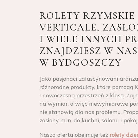
ROLETY RZYMSKIE
VERTICALE, ZASŁ
I WIELE INNYCH 
ZNAJDZIESZ W NA
W BYDGOSZCZY
Jako pasjonaci zafascynowani aranża
różnorodne produkty, które pomogą K
i nowoczesną przestrzeń z klasą. Zajm
na wymiar, a więc niewymiarowe pom
nie stanowią dla nas problemu. Pro
zasłony m.in. do kuchni, salonu i poko
Nasza oferta obejmuje też
rolety dzie