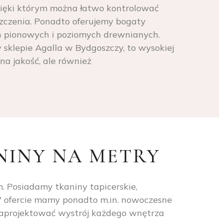
zięki którym można łatwo kontrolować
zczenia. Ponadto oferujemy bogaty
ch pionowych i poziomych drewnianych.
w sklepie Agalla w Bydgoszczy, to wysokiej
na jakość, ale również
NINY NA METRY
. Posiadamy tkaniny tapicerskie,
W ofercie mamy ponadto m.in. nowoczesne
 zaprojektować wystrój każdego wnętrza