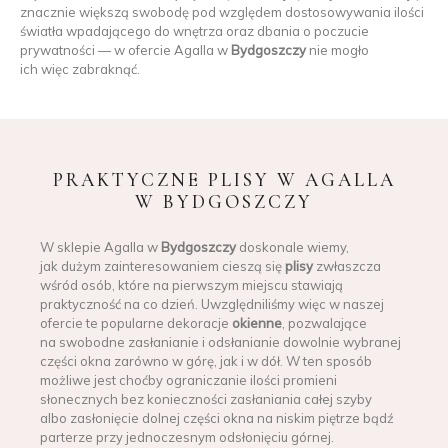
znacznie większą swobodę pod względem dostosowywania ilości
światła wpadającego do wnętrza oraz dbania o poczucie
prywatności — w ofercie Agalla w
Bydgoszczy
nie mogło
ich więc zabraknąć.
PRAKTYCZNE PLISY W AGALLA
W BYDGOSZCZY
W sklepie Agalla w
Bydgoszczy
doskonale wiemy,
jak dużym zainteresowaniem cieszą się
plisy
zwłaszcza
wśród osób, które na pierwszym miejscu stawiają
praktyczność na co dzień. Uwzględniliśmy więc w naszej
ofercie te popularne dekoracje
okienne
, pozwalające
na swobodne zasłanianie i odsłanianie dowolnie wybranej
części okna zarówno w górę, jak i w dół. W ten sposób
możliwe jest choćby ograniczanie ilości promieni
słonecznych bez konieczności zasłaniania całej szyby
albo zasłonięcie dolnej części okna na niskim piętrze bądź
parterze przy jednoczesnym odsłonięciu górnej.