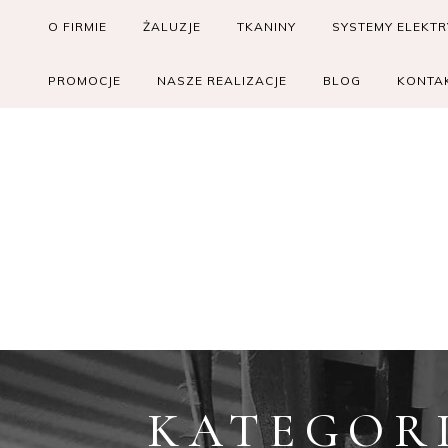
Skip
O FIRMIE
ŻALUZJE
TKANINY
SYSTEMY ELEKT
to
content
PROMOCJE
NASZE REALIZACJE
BLOG
KONTA
KATEGOR