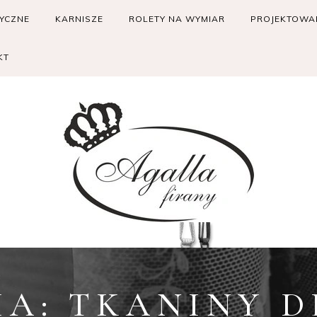
RYCZNE
KARNISZE
ROLETY NA WYMIAR
PROJEKTOWAN
KT
IA:
TKANINY D