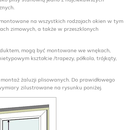
znych.
yć montowane na wszystkich rodzajach okien w tym
ach zimowych, a także w przeszklonych
produktem, mogą być montowane we wnękach,
ietypowym kształcie /trapezy, półkola, trójkąty,
st montaż żaluzji plisowanych. Do prawidłowego
ymiary zilustrowane na rysunku poniżej.