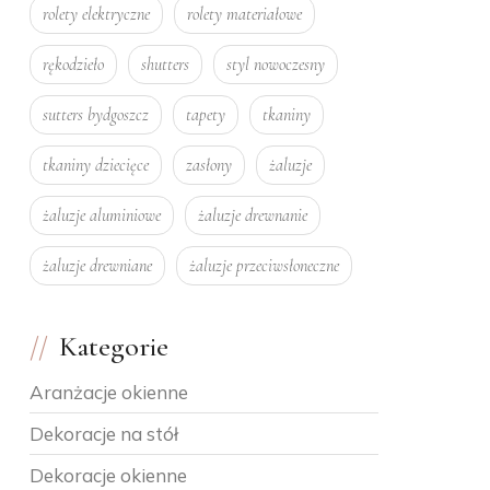
rolety elektryczne
rolety materiałowe
rękodzieło
shutters
styl nowoczesny
sutters bydgoszcz
tapety
tkaniny
tkaniny dziecięce
zasłony
żaluzje
żaluzje aluminiowe
żaluzje drewnanie
żaluzje drewniane
żaluzje przeciwsłoneczne
Kategorie
Aranżacje okienne
Dekoracje na stół
Dekoracje okienne