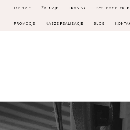
Skip
O FIRMIE
ŻALUZJE
TKANINY
SYSTEMY ELEKT
to
content
PROMOCJE
NASZE REALIZACJE
BLOG
KONTA