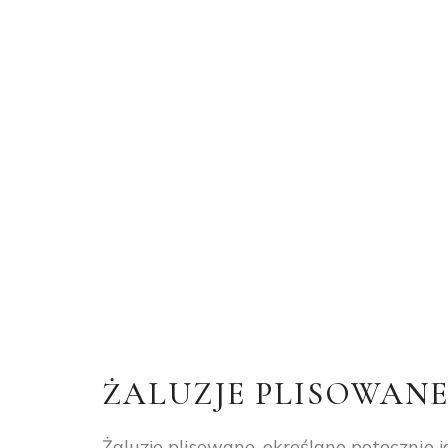
ŻALUZJE PLISOWAN
Żaluzje plisowane, określane potocznie 