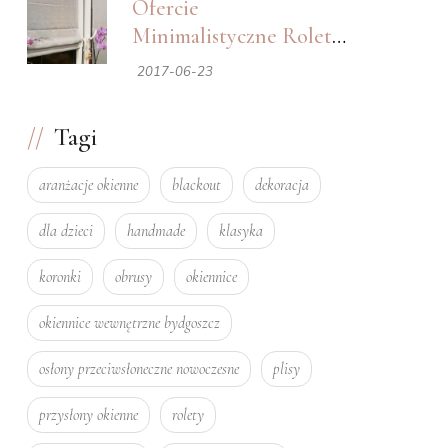
Ofercie
Minimalistyczne Rolety
Rzymskie. Połączenie
2017-06-23
Żaluzji Plisowanych
I Rolety Rzymskiej.
Tagi
aranżacje okienne
blackout
dekoracja
dla dzieci
handmade
klasyka
koronki
obrusy
okiennice
okiennice wewnętrzne bydgoszcz
osłony przeciwsłoneczne nowoczesne
plisy
przysłony okienne
rolety