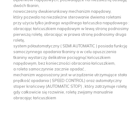
dwóch tkanin,
nowoczesny dwukierunkowy mechanizm napędowy,
który pozwala na niezależne sterowanie dwiema roletami
przy użyciu tylko jednego wspólnego łańcuszka napędowego :
obracając łańcuszkiem napędowym w lewą stronę podnosimy
pierwszą roletę, obracając w prawa stronę podnosimy druga
roletę,
system półautomatyczny ( SEMI AUTOMATIC ) posiada funkcję
samoczynnego opadania tkaniny a w celu opuszczenia
tkaniny wystarczy delikatnie pociągnąć łańcuszkiem
napędowym, bez konieczności obracania łańcuszkiem,
a roleta samoczynnie zacznie opadać ,
mechanizm wyposażony jest w urządzenie utrzymujące stała
prędkość opadania ( SPEED CONTROL) oraz automatyczny
stoper krańcowy (AUTOMATIC STOP) , który zatrzymuje roletę
gdy całkowicie się rozwinie, roletę zwijamy manualnie
obracając łańcuszkiem