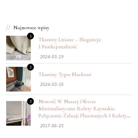
➔
Poprzedni
Następny
➔
IN & OUT – NOWE
SHUTTERS – Okiennice
Najnowsze wpisy
OBLICZE TKANIN –
wewnętrzne najwyższy
1
Tkaniny Lniane – Elegancja
Nowość w naszej ofercie
standard wnętrz
I Funkcjonalność
2024-03-19
2
Tkaniny Typu Blackout
2024-03-15
Nowość W Naszej Ofercie
3
Minimalistyczne Rolety Rzymskie.
Połączenie Żaluzji Plisowanych I Rolety
Rzymskiej.
2017-06-23