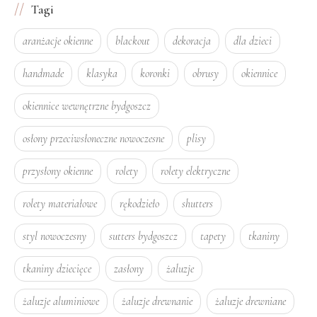
Tagi
aranżacje okienne
blackout
dekoracja
dla dzieci
handmade
klasyka
koronki
obrusy
okiennice
okiennice wewnętrzne bydgoszcz
osłony przeciwsłoneczne nowoczesne
plisy
przysłony okienne
rolety
rolety elektryczne
rolety materiałowe
rękodzieło
shutters
styl nowoczesny
sutters bydgoszcz
tapety
tkaniny
tkaniny dziecięce
zasłony
żaluzje
żaluzje aluminiowe
żaluzje drewnanie
żaluzje drewniane