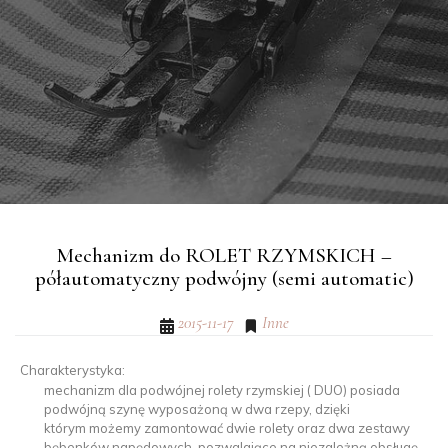
Mechanizm do ROLET RZYMSKICH –
półautomatyczny podwójny (semi automatic)
2015-11-17
Inne
Charakterystyka:
mechanizm dla podwójnej rolety rzymskiej ( DUO) posiada
podwójną szynę wyposażoną w dwa rzepy, dzięki
którym możemy zamontować dwie rolety oraz dwa zestawy
bębenków napędowych, pozwalające na niezależną obsługę