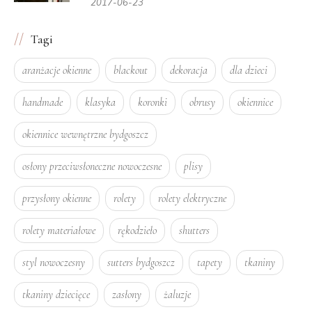
2017-06-23
Tagi
aranżacje okienne
blackout
dekoracja
dla dzieci
handmade
klasyka
koronki
obrusy
okiennice
okiennice wewnętrzne bydgoszcz
osłony przeciwsłoneczne nowoczesne
plisy
przysłony okienne
rolety
rolety elektryczne
rolety materiałowe
rękodzieło
shutters
styl nowoczesny
sutters bydgoszcz
tapety
tkaniny
tkaniny dziecięce
zasłony
żaluzje