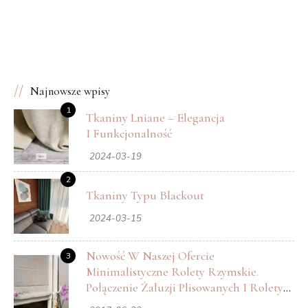
➔
Poprzedni
Następny
➔
Najnowsze wpisy
Oferta szyn sufitowych
Rolety rzymskie – klasyka
1
Tkaniny Lniane – Elegancja
ze sterowaniem sznurkowym
w nowoczesnym wykonaniu
I Funkcjonalność
2024-03-19
2
Tkaniny Typu Blackout
2024-03-15
Nowość W Naszej Ofercie
3
Minimalistyczne Rolety Rzymskie.
Połączenie Żaluzji Plisowanych I Rolety
Rzymskiej.