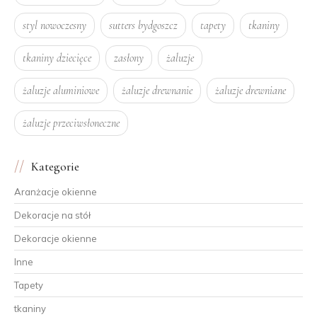
styl nowoczesny
sutters bydgoszcz
tapety
tkaniny
tkaniny dziecięce
zasłony
żaluzje
żaluzje aluminiowe
żaluzje drewnanie
żaluzje drewniane
żaluzje przeciwsłoneczne
Kategorie
Aranżacje okienne
Dekoracje na stół
Dekoracje okienne
Inne
Tapety
tkaniny