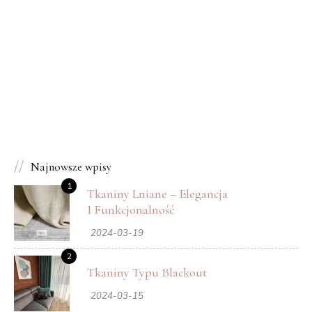
Najnowsze wpisy
➔
Poprzedni
Następny
➔
1
Poduszki ponad wszystko
IN & OUT – NOWE
Tkaniny Lniane – Elegancja
OBLICZE TKANIN –
I Funkcjonalność
Nowość w naszej ofercie
2024-03-19
2
Tkaniny Typu Blackout
2024-03-15