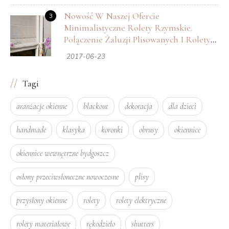
Nowość W Naszej Ofercie
3
Minimalistyczne Rolety Rzymskie.
Połączenie Żaluzji Plisowanych I Rolety
Rzymskiej.
2017-06-23
Tagi
aranżacje okienne
blackout
dekoracja
dla dzieci
handmade
klasyka
koronki
obrusy
okiennice
okiennice wewnętrzne bydgoszcz
osłony przeciwsłoneczne nowoczesne
plisy
przysłony okienne
rolety
rolety elektryczne
rolety materiałowe
rękodzieło
shutters